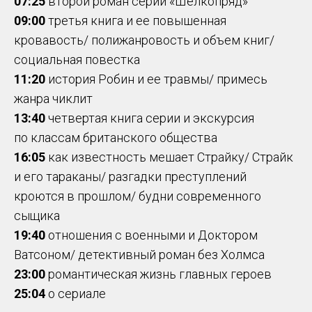
07:25
второй роман серии «Шелкопряд»
09:00
третья книга и ее повышенная
кровавость/ полижанровость и объем книг/
социальная повестка
11:20
история Робин и ее травмы/ примесь
жанра чиклит
13:40
четвертая книга серии и экскурсия
по классам британского общества
16:05
как известность мешает Страйку/ Страйк
и его тараканы/ разгадки преступлений
кроются в прошлом/ будни современного
сыщика
19:40
отношения с военными и Доктором
Ватсоном/ детективный роман без Холмса
23:00
романтическая жизнь главных героев
25:04
о сериале