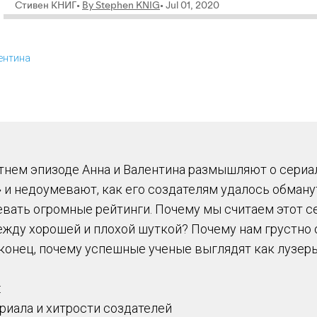
ентина
тнем эпизоде Анна и Валентина размышляют о сериа
 и недоумевают, как его создателям удалось обман
евать огромные рейтинги. Почему мы считаем этот с
ежду хорошей и плохой шуткой? Почему нам грустно 
аконец, почему успешные ученые выглядят как лузер
:
ериала и хитрости создателей