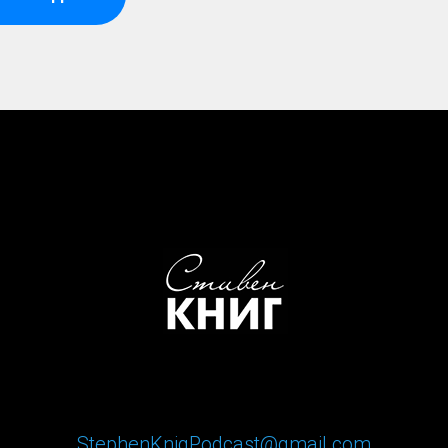
StephenKnigPodcast@gmail.com