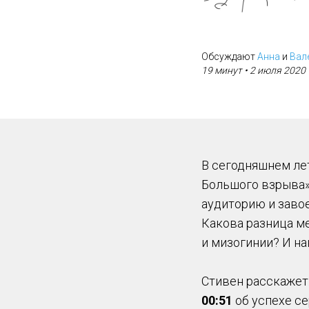
Обсуждают
Анна
и
Вал
19 минут
• 2 июля 2020
В сегодняшнем ле
Большого взрыва»
аудиторию и заво
Какова разница м
и мизогинии? И н
Стивен расскажет
00:51
об успехе с