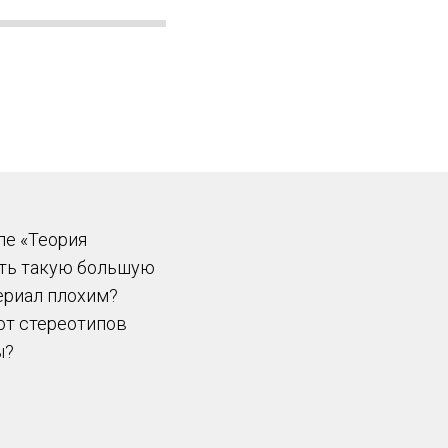
ле «Теория
уть такую большую
ериал плохим?
от стереотипов
ы?