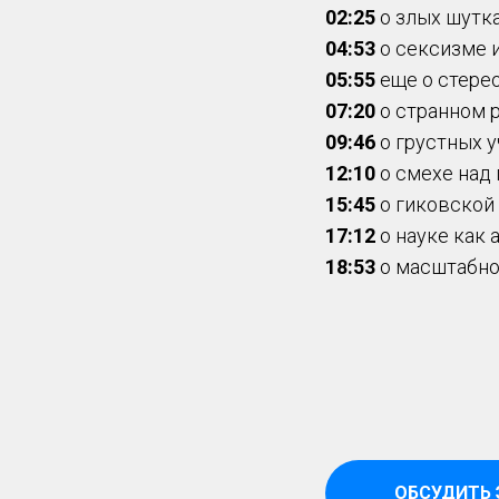
02:25
о злых шутка
04:53
о сексизме 
05:55
еще о стере
07:20
о странном 
09:46
о грустных 
12:10
о смехе над
15:45
о гиковской
17:12
о науке как 
18:53
о масштабно
ОБСУДИТЬ