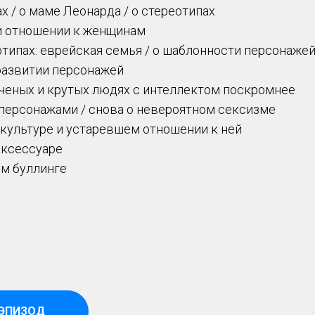
х / о маме Леонарда / о стереотипах
и отношении к женщинам
отипах: еврейская семья / о шаблонности персонаже
развитии персонажей
ученых и крутых людях с интеллектом поскромнее
 персонажами / снова о невероятном сексизме
 культуре и устаревшем отношении к ней
аксессуаре
м буллинге
 ЭПИЗОД